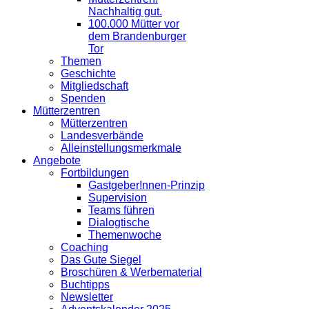
Nachhaltig gut.
100.000 Mütter vor
dem Brandenburger
Tor
Themen
Geschichte
Mitgliedschaft
Spenden
Mütterzentren
Mütterzentren
Landesverbände
Alleinstellungsmerkmale
Angebote
Fortbildungen
Gastgeber!nnen-Prinzip
Supervision
Teams führen
Dialogtische
Themenwoche
Coaching
Das Gute Siegel
Broschüren & Werbematerial
Buchtipps
Newsletter