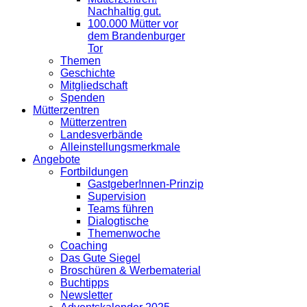
Nachhaltig gut.
100.000 Mütter vor
dem Brandenburger
Tor
Themen
Geschichte
Mitgliedschaft
Spenden
Mütterzentren
Mütterzentren
Landesverbände
Alleinstellungsmerkmale
Angebote
Fortbildungen
Gastgeber!nnen-Prinzip
Supervision
Teams führen
Dialogtische
Themenwoche
Coaching
Das Gute Siegel
Broschüren & Werbematerial
Buchtipps
Newsletter