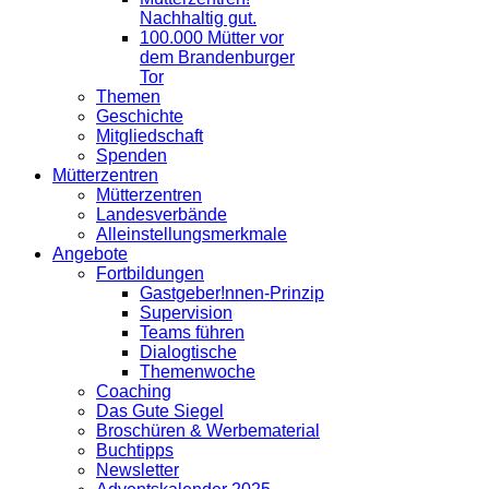
Nachhaltig gut.
100.000 Mütter vor
dem Brandenburger
Tor
Themen
Geschichte
Mitgliedschaft
Spenden
Mütterzentren
Mütterzentren
Landesverbände
Alleinstellungsmerkmale
Angebote
Fortbildungen
Gastgeber!nnen-Prinzip
Supervision
Teams führen
Dialogtische
Themenwoche
Coaching
Das Gute Siegel
Broschüren & Werbematerial
Buchtipps
Newsletter