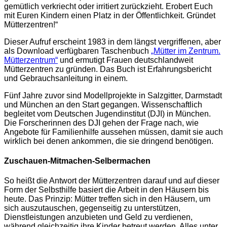
gemütlich verkriecht oder irritiert zurückzieht. Erobert Euch
mit Euren Kindern einen Platz in der Öffentlichkeit. Gründet
Mütterzentren!“
Dieser Aufruf erscheint 1983 in dem längst vergriffenen, aber
als Download verfügbaren Taschenbuch
„Mütter im Zentrum.
Mütterzentrum“
und ermutigt Frauen deutschlandweit
Mütterzentren zu gründen. Das Buch ist Erfahrungsbericht
und Gebrauchsanleitung in einem.
Fünf Jahre zuvor sind Modellprojekte in Salzgitter, Darmstadt
und München an den Start gegangen. Wissenschaftlich
begleitet vom Deutschen Jugendinstitut (DJI) in München.
Die Forscherinnen des DJI gehen der Frage nach, wie
Angebote für Familienhilfe aussehen müssen, damit sie auch
wirklich bei denen ankommen, die sie dringend benötigen.
Zuschauen-Mitmachen-Selbermachen
So heißt die Antwort der Mütterzentren darauf und auf dieser
Form der Selbsthilfe basiert die Arbeit in den Häusern bis
heute. Das Prinzip: Mütter treffen sich in den Häusern, um
sich auszutauschen, gegenseitig zu unterstützen,
Dienstleistungen anzubieten und Geld zu verdienen,
während gleichzeitig ihre Kinder betreut werden. Alles unter