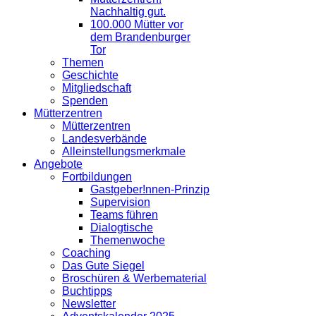
Nachhaltig gut.
100.000 Mütter vor
dem Brandenburger
Tor
Themen
Geschichte
Mitgliedschaft
Spenden
Mütterzentren
Mütterzentren
Landesverbände
Alleinstellungsmerkmale
Angebote
Fortbildungen
Gastgeber!nnen-Prinzip
Supervision
Teams führen
Dialogtische
Themenwoche
Coaching
Das Gute Siegel
Broschüren & Werbematerial
Buchtipps
Newsletter